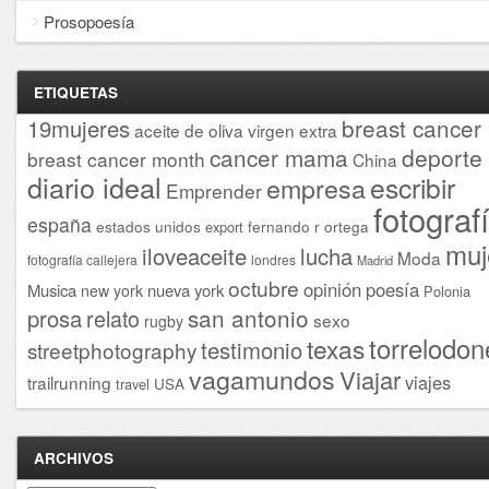
Prosopoesía
ETIQUETAS
breast cancer
19mujeres
aceite de oliva virgen extra
cancer mama
deporte
breast cancer month
China
diario ideal
escribir
empresa
Emprender
fotograf
españa
estados unidos
fernando r ortega
export
muj
iloveaceite
lucha
Moda
fotografía callejera
londres
Madrid
octubre
opinión
poesía
Musica
nueva york
new york
Polonia
san antonio
prosa
relato
sexo
rugby
torrelodon
texas
testimonio
streetphotography
vagamundos
Viajar
viajes
trailrunning
USA
travel
ARCHIVOS