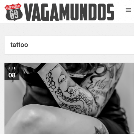
tattoo
JUL
08