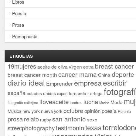
Libros
Poesía
Prosa
Prosopoesía
ETIQUETAS
breast cancer
19mujeres
aceite de oliva virgen extra
cancer mama
deporte
breast cancer month
China
diario ideal
escribir
empresa
Emprender
fotograf
españa
estados unidos
fernando r ortega
export
muj
iloveaceite
lucha
Moda
fotografía callejera
londres
Madrid
octubre
opinión
poesía
Musica
nueva york
new york
Polonia
san antonio
prosa
relato
sexo
rugby
torrelodon
texas
testimonio
streetphotography
vagamundos
Viajar