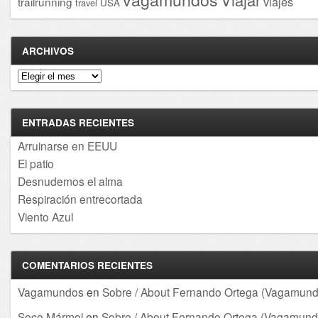
viajes
trailrunning
USA
travel
ARCHIVOS
Archivos
ENTRADAS RECIENTES
Arruinarse en EEUU
El patio
Desnudemos el alma
Respiración entrecortada
Viento Azul
COMENTARIOS RECIENTES
Vagamundos
en
Sobre / About Fernando Ortega (Vagamund
Soco Mármol
en
Sobre / About Fernando Ortega (Vagamund