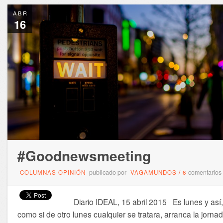
ABR
16
#Goodnewsmeeting
publicado por
comentarios
COLUMNAS OPINIÓN
VAGAMUNDOS
/
6
Diario IDEAL, 15 abril 2015 Es lunes y así,
como si de otro lunes cualquier se tratara, arranca la jorna