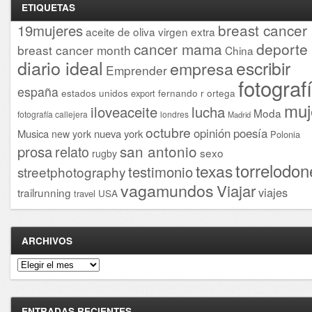
ETIQUETAS
breast cancer
19mujeres
aceite de oliva virgen extra
cancer mama
deporte
breast cancer month
China
diario ideal
escribir
empresa
Emprender
fotograf
españa
estados unidos
fernando r ortega
export
muj
iloveaceite
lucha
Moda
fotografía callejera
londres
Madrid
octubre
opinión
poesía
Musica
nueva york
new york
Polonia
san antonio
prosa
relato
sexo
rugby
torrelodon
texas
testimonio
streetphotography
vagamundos
Viajar
viajes
trailrunning
USA
travel
ARCHIVOS
Archivos
ENTRADAS RECIENTES