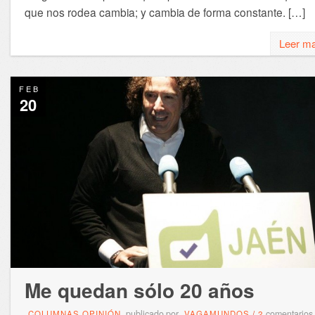
que nos rodea cambia; y cambia de forma constante. […]
Leer m
FEB
20
Me quedan sólo 20 años
publicado por
comentarios
COLUMNAS OPINIÓN
VAGAMUNDOS
/
2