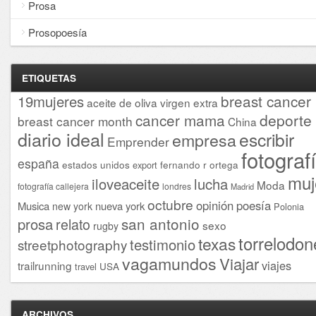
Prosa
Prosopoesía
ETIQUETAS
breast cancer
19mujeres
aceite de oliva virgen extra
cancer mama
deporte
breast cancer month
China
diario ideal
escribir
empresa
Emprender
fotograf
españa
estados unidos
fernando r ortega
export
muj
iloveaceite
lucha
Moda
fotografía callejera
londres
Madrid
octubre
opinión
poesía
Musica
nueva york
new york
Polonia
san antonio
prosa
relato
sexo
rugby
torrelodon
texas
testimonio
streetphotography
vagamundos
Viajar
viajes
trailrunning
USA
travel
ARCHIVOS