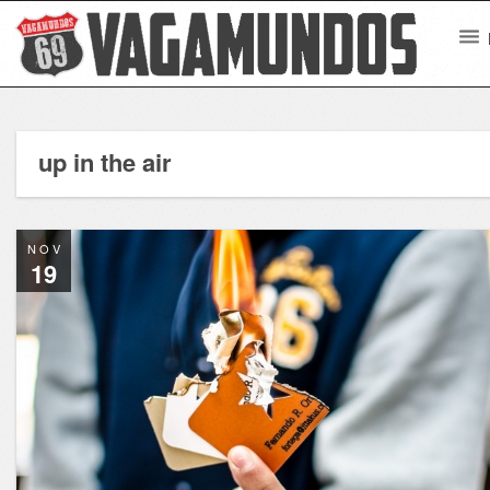
up in the air
NOV
19