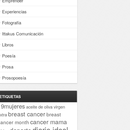
Emprender
Experiencias
Fotografía
Ittakus Comunicación
Libros
Poesía
Prosa
Prosopoesía
ETIQUETAS
19mujeres
aceite de oliva virgen
breast cancer
breast
xtra
cancer mama
cancer month
diario ideal
deporte