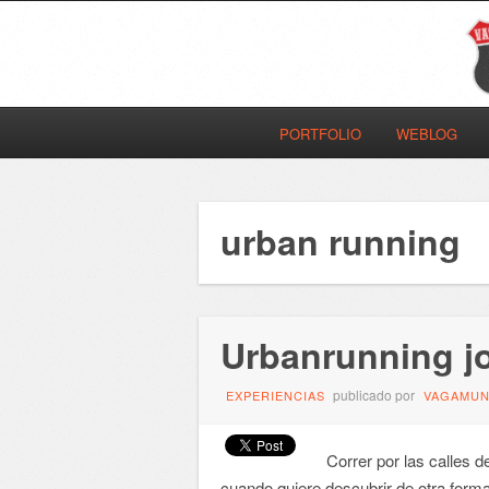
PORTFOLIO
WEBLOG
urban running
Urbanrunning j
publicado por
EXPERIENCIAS
VAGAMU
Correr por las calles
cuando quiere descubrir de otra forma