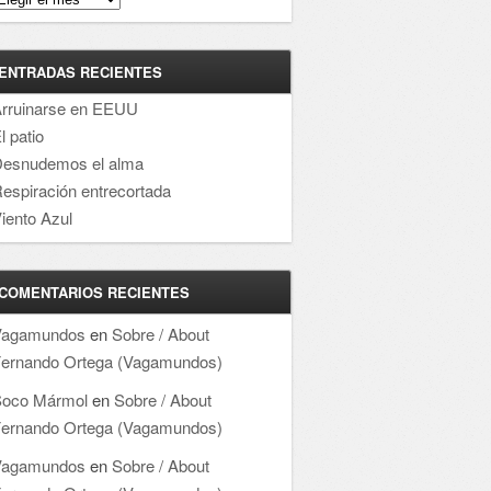
ENTRADAS RECIENTES
rruinarse en EEUU
l patio
esnudemos el alma
espiración entrecortada
iento Azul
COMENTARIOS RECIENTES
Vagamundos
en
Sobre / About
ernando Ortega (Vagamundos)
oco Mármol
en
Sobre / About
ernando Ortega (Vagamundos)
Vagamundos
en
Sobre / About