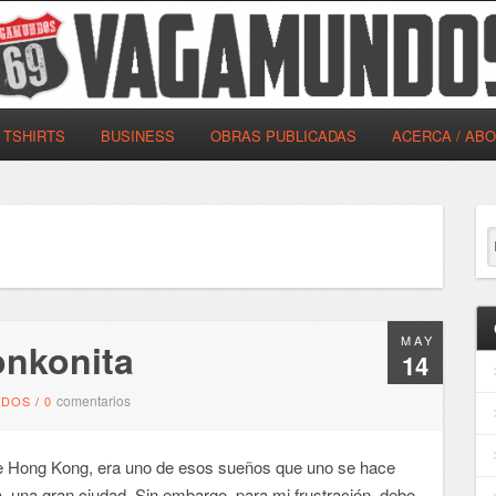
TSHIRTS
BUSINESS
OBRAS PUBLICADAS
ACERCA / AB
MAY
onkonita
14
comentarios
NDOS
/
0
 de Hong Kong, era uno de esos sueños que uno se hace
, una gran ciudad. Sin embargo, para mi frustración, debo