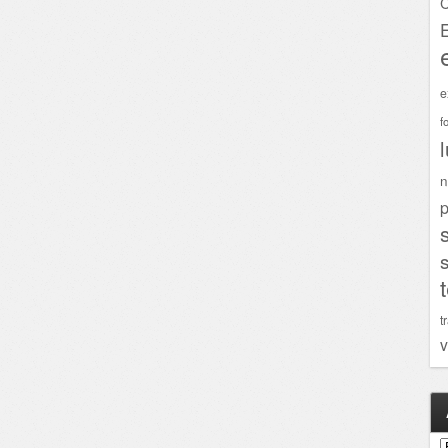
C
e
f
n
p
t
v
A