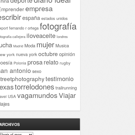
hina
empresa
Emprender
escribir
españa
estados unidos
fotografía
fernando r ortega
xport
iloveaceite
otografía callejera
londres
mujer
lucha
Moda
Musica
Madrid
octubre
opinión
ew york
nueva york
prosa
relato
oesía
rugby
Polonia
san antonio
sexo
testimonio
streetphotography
torrelodones
texas
trailrunning
vagamundos
Viajar
USA
ravel
iajes
ARCHIVOS
rchivos