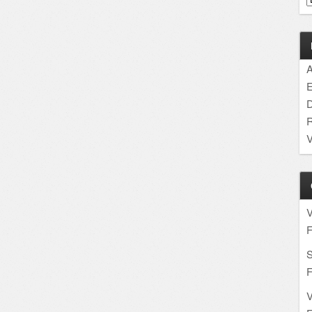
A
E
D
R
V
F
S
F