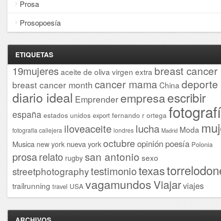
Prosa
Prosopoesía
ETIQUETAS
breast cancer
19mujeres
aceite de oliva virgen extra
cancer mama
deporte
breast cancer month
China
diario ideal
escribir
empresa
Emprender
fotograf
españa
estados unidos
fernando r ortega
export
muj
iloveaceite
lucha
Moda
fotografía callejera
londres
Madrid
octubre
opinión
poesía
Musica
nueva york
new york
Polonia
san antonio
prosa
relato
sexo
rugby
torrelodon
texas
testimonio
streetphotography
vagamundos
Viajar
viajes
trailrunning
USA
travel
ARCHIVOS