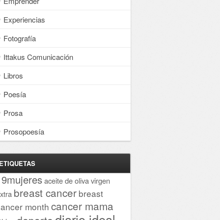
Emprender
Experiencias
Fotografía
Ittakus Comunicación
Libros
Poesía
Prosa
Prosopoesía
ETIQUETAS
19mujeres
aceite de oliva virgen
breast cancer
breast
xtra
cancer mama
cancer month
diario ideal
deporte