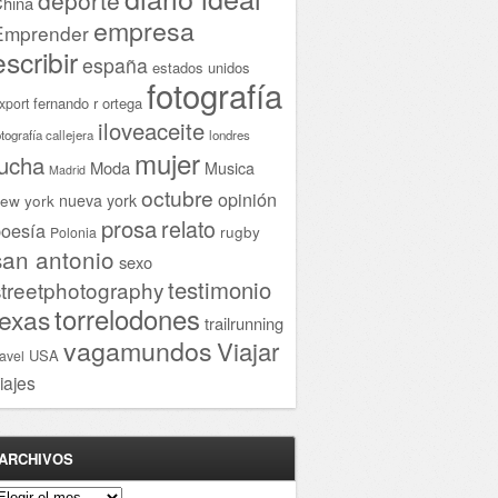
hina
empresa
Emprender
escribir
españa
estados unidos
fotografía
fernando r ortega
xport
iloveaceite
otografía callejera
londres
mujer
lucha
Moda
Musica
Madrid
octubre
opinión
ew york
nueva york
prosa
relato
oesía
rugby
Polonia
san antonio
sexo
testimonio
streetphotography
torrelodones
texas
trailrunning
vagamundos
Viajar
USA
ravel
iajes
ARCHIVOS
rchivos