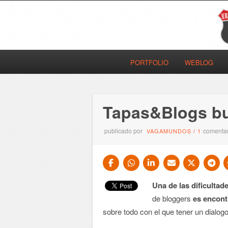
PORTFOLIO
WEBLOG
Tapas&Blogs bu
publicado por
comentar
VAGAMUNDOS
/
1
Una de las dificultad
de bloggers
es encont
sobre todo con el que tener un dialog