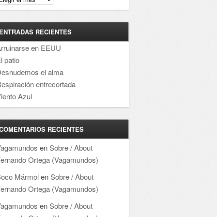
ENTRADAS RECIENTES
rruinarse en EEUU
l patio
esnudemos el alma
espiración entrecortada
iento Azul
COMENTARIOS RECIENTES
Vagamundos
en
Sobre / About
ernando Ortega (Vagamundos)
oco Mármol
en
Sobre / About
ernando Ortega (Vagamundos)
Vagamundos
en
Sobre / About