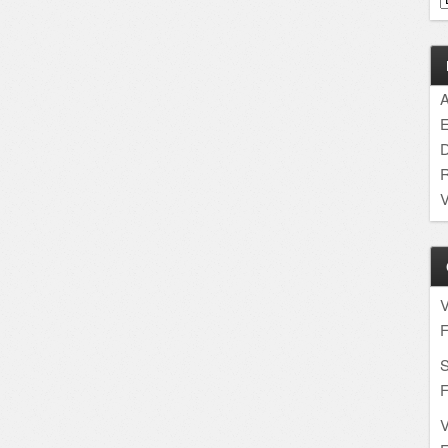
A
E
D
R
V
F
S
F