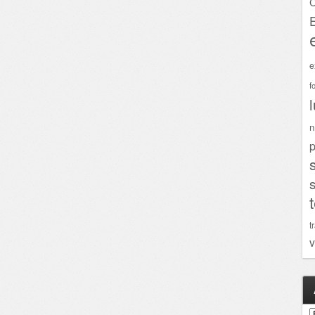
C
e
f
n
p
t
v
A