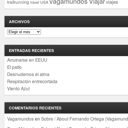
vagamundos
Viajar
viajes
trailrunning
USA
travel
ARCHIVOS
Archivos
ENTRADAS RECIENTES
Arruinarse en EEUU
El patio
Desnudemos el alma
Respiración entrecortada
Viento Azul
COMENTARIOS RECIENTES
Vagamundos
en
Sobre / About Fernando Ortega (Vagamund