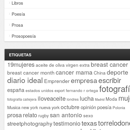
Libros
Poesía
Prosa
Prosopoesía
ETIQUETAS
breast cancer
19mujeres
aceite de oliva virgen extra
cancer mama
deporte
breast cancer month
China
diario ideal
escribir
empresa
Emprender
fotograf
españa
estados unidos
fernando r ortega
export
muj
iloveaceite
lucha
Moda
fotografía callejera
londres
Madrid
octubre
opinión
poesía
Musica
nueva york
new york
Polonia
san antonio
prosa
relato
sexo
rugby
torrelodon
texas
testimonio
streetphotography