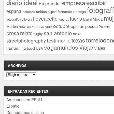
diario ideal
escribir
empresa
Emprender
fotograf
españa
estados unidos
fernando r ortega
export
muj
iloveaceite
lucha
Moda
fotografía callejera
londres
Madrid
octubre
opinión
poesía
Musica
nueva york
new york
Polonia
san antonio
prosa
relato
sexo
rugby
torrelodon
texas
testimonio
streetphotography
vagamundos
Viajar
viajes
trailrunning
USA
travel
ARCHIVOS
Archivos
ENTRADAS RECIENTES
Arruinarse en EEUU
El patio
Desnudemos el alma