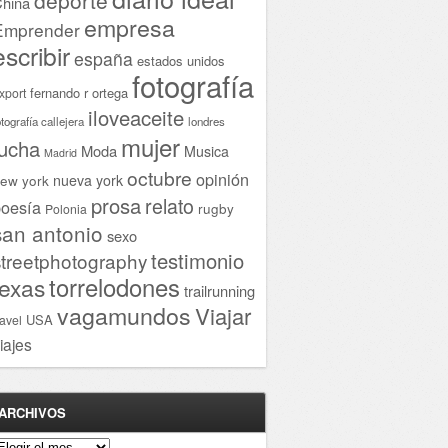
hina
empresa
Emprender
escribir
españa
estados unidos
fotografía
fernando r ortega
xport
iloveaceite
otografía callejera
londres
mujer
lucha
Moda
Musica
Madrid
octubre
opinión
ew york
nueva york
prosa
relato
oesía
rugby
Polonia
san antonio
sexo
testimonio
streetphotography
torrelodones
texas
trailrunning
vagamundos
Viajar
USA
ravel
iajes
ARCHIVOS
rchivos