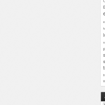
C
e
f
n
p
t
v
A