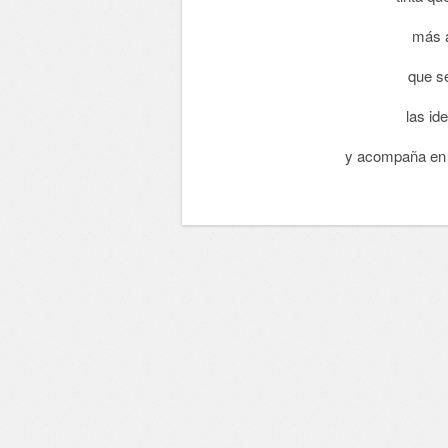
más al
que s
las id
y acompaña en 