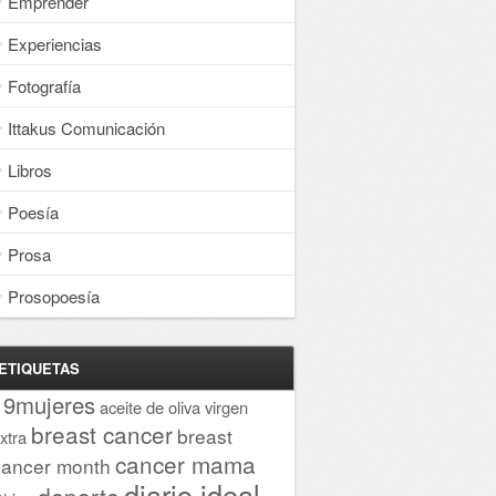
Emprender
Experiencias
Fotografía
Ittakus Comunicación
Libros
Poesía
Prosa
Prosopoesía
ETIQUETAS
19mujeres
aceite de oliva virgen
breast cancer
breast
xtra
cancer mama
cancer month
diario ideal
deporte