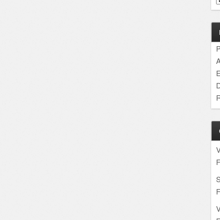
P
A
E
D
R
F
S
F