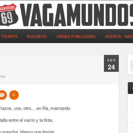
TSHIRTS
BUSINESS
OBRAS PUBLICADAS
ACERCA / AB
ABR
24
ios
Trazos, uno, otro… en fila, marcando
alla entre el vacío y la tinta,
ue mancha, blanco que limpia;