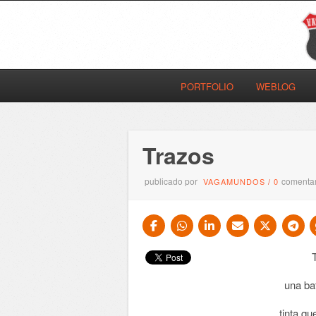
PORTFOLIO
WEBLOG
Trazos
publicado por
comentar
VAGAMUNDOS
/
0
una bat
tinta q