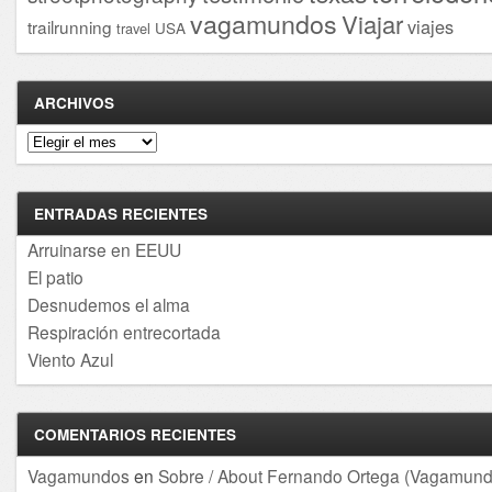
vagamundos
Viajar
viajes
trailrunning
USA
travel
ARCHIVOS
Archivos
ENTRADAS RECIENTES
Arruinarse en EEUU
El patio
Desnudemos el alma
Respiración entrecortada
Viento Azul
COMENTARIOS RECIENTES
Vagamundos
en
Sobre / About Fernando Ortega (Vagamund