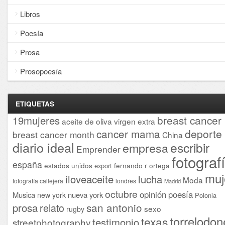
Libros
Poesía
Prosa
Prosopoesía
ETIQUETAS
breast cancer
19mujeres
aceite de oliva virgen extra
cancer mama
deporte
breast cancer month
China
diario ideal
escribir
empresa
Emprender
fotograf
españa
estados unidos
fernando r ortega
export
muj
iloveaceite
lucha
Moda
fotografía callejera
londres
Madrid
octubre
opinión
poesía
Musica
nueva york
new york
Polonia
san antonio
prosa
relato
sexo
rugby
torrelodon
texas
testimonio
streetphotography