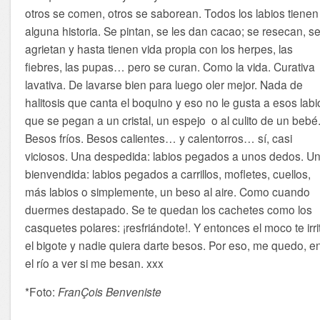
otros se comen, otros se saborean. Todos los labios tienen
alguna historia. Se pintan, se les dan cacao; se resecan, s
agrietan y hasta tienen vida propia con los herpes, las
fiebres, las pupas… pero se curan. Como la vida. Curativa
lavativa. De lavarse bien para luego oler mejor. Nada de
halitosis que canta el boquino y eso no le gusta a esos labi
que se pegan a un cristal, un espejo o al culito de un bebé
Besos fríos. Besos calientes… y calentorros… sí, casi
viciosos. Una despedida: labios pegados a unos dedos. U
bienvendida: labios pegados a carrillos, mofletes, cuellos,
más labios o simplemente, un beso al aire. Como cuando
duermes destapado. Se te quedan los cachetes como los
casquetes polares: ¡resfriándote!. Y entonces el moco te irri
el bigote y nadie quiera darte besos. Por eso, me quedo, e
el río a ver si me besan. xxx
*Foto:
FranÇois Benveniste