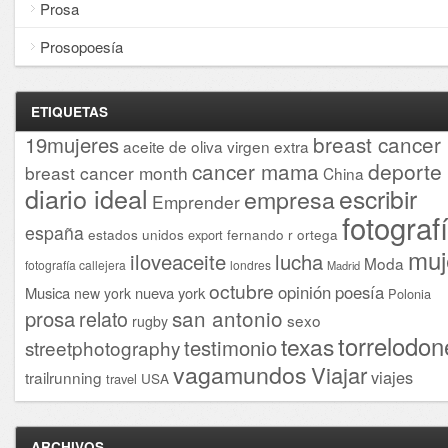
Prosa
Prosopoesía
ETIQUETAS
breast cancer
19mujeres
aceite de oliva virgen extra
cancer mama
deporte
breast cancer month
China
diario ideal
escribir
empresa
Emprender
fotograf
españa
estados unidos
fernando r ortega
export
muj
iloveaceite
lucha
Moda
fotografía callejera
londres
Madrid
octubre
opinión
poesía
Musica
nueva york
new york
Polonia
san antonio
prosa
relato
sexo
rugby
torrelodon
texas
testimonio
streetphotography
vagamundos
Viajar
viajes
trailrunning
USA
travel
ARCHIVOS