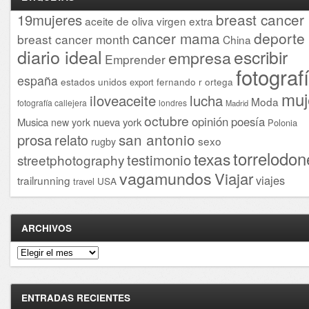
breast cancer
19mujeres
aceite de oliva virgen extra
cancer mama
deporte
breast cancer month
China
diario ideal
escribir
empresa
Emprender
fotograf
españa
estados unidos
fernando r ortega
export
muj
iloveaceite
lucha
Moda
fotografía callejera
londres
Madrid
octubre
opinión
poesía
Musica
nueva york
new york
Polonia
san antonio
prosa
relato
sexo
rugby
torrelodon
texas
testimonio
streetphotography
vagamundos
Viajar
viajes
trailrunning
USA
travel
ARCHIVOS
Archivos
ENTRADAS RECIENTES