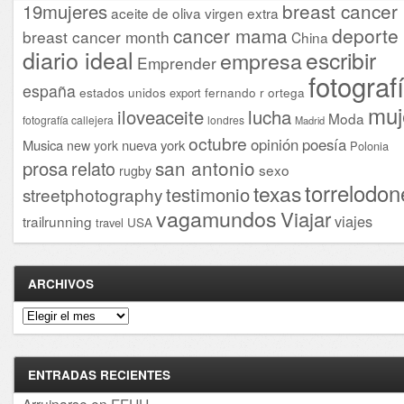
breast cancer
19mujeres
aceite de oliva virgen extra
cancer mama
deporte
breast cancer month
China
diario ideal
escribir
empresa
Emprender
fotograf
españa
estados unidos
fernando r ortega
export
muj
iloveaceite
lucha
Moda
fotografía callejera
londres
Madrid
octubre
opinión
poesía
Musica
nueva york
new york
Polonia
san antonio
prosa
relato
sexo
rugby
torrelodon
texas
testimonio
streetphotography
vagamundos
Viajar
viajes
trailrunning
USA
travel
ARCHIVOS
Archivos
ENTRADAS RECIENTES