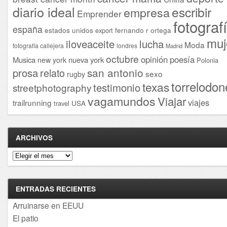
diario ideal
escribir
empresa
Emprender
fotograf
españa
estados unidos
fernando r ortega
export
muj
iloveaceite
lucha
Moda
fotografía callejera
londres
Madrid
octubre
opinión
poesía
Musica
nueva york
new york
Polonia
san antonio
prosa
relato
sexo
rugby
torrelodon
texas
testimonio
streetphotography
vagamundos
Viajar
viajes
trailrunning
USA
travel
ARCHIVOS
Archivos
ENTRADAS RECIENTES
Arruinarse en EEUU
El patio