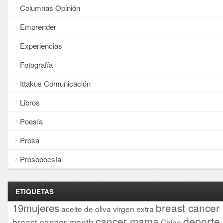
Columnas Opinión
Emprender
Experiencias
Fotografía
Ittakus Comunicación
Libros
Poesía
Prosa
Prosopoesía
ETIQUETAS
breast cancer
19mujeres
aceite de oliva virgen extra
cancer mama
deporte
breast cancer month
China