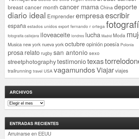
cancer mama
deporte
breast cancer month
China
diario ideal
escribir
empresa
Emprender
fotograf
españa
estados unidos
fernando r ortega
export
muj
iloveaceite
lucha
Moda
fotografía callejera
londres
Madrid
octubre
opinión
poesía
Musica
nueva york
new york
Polonia
san antonio
prosa
relato
sexo
rugby
torrelodon
texas
testimonio
streetphotography
vagamundos
Viajar
viajes
trailrunning
USA
travel
ARCHIVOS
Archivos
ENTRADAS RECIENTES
Arruinarse en EEUU