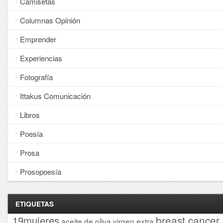
Camisetas
Columnas Opinión
Emprender
Experiencias
Fotografía
Ittakus Comunicación
Libros
Poesía
Prosa
Prosopoesía
ETIQUETAS
breast cancer
19mujeres
aceite de oliva virgen extra