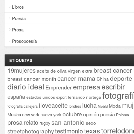
Libros
Poesía
Prosa
Prosopoesía
ETIQUETAS
breast cancer
19mujeres
aceite de oliva virgen extra
cancer mama
deporte
breast cancer month
China
diario ideal
escribir
empresa
Emprender
fotograf
españa
estados unidos
fernando r ortega
export
muj
iloveaceite
lucha
Moda
fotografía callejera
londres
Madrid
octubre
opinión
poesía
Musica
nueva york
new york
Polonia
san antonio
prosa
relato
sexo
rugby
torrelodon
texas
testimonio
streetphotography