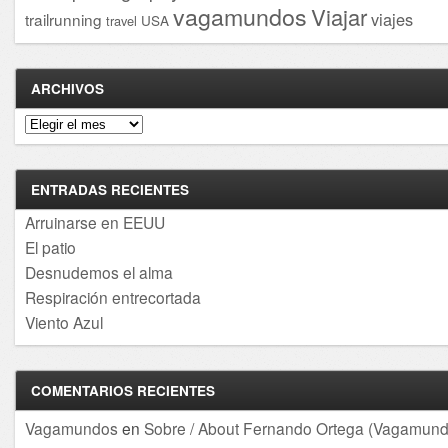
vagamundos
Viajar
viajes
trailrunning
USA
travel
ARCHIVOS
Archivos
ENTRADAS RECIENTES
Arruinarse en EEUU
El patio
Desnudemos el alma
Respiración entrecortada
Viento Azul
COMENTARIOS RECIENTES
Vagamundos
en
Sobre / About Fernando Ortega (Vagamund