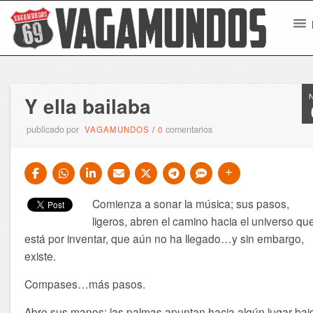
Y ella bailaba
publicado por
comentarios
VAGAMUNDOS
/
0
Comienza a sonar la música; sus pasos,
ligeros, abren el camino hacia el universo qu
está por inventar, que aún no ha llegado…y sin embargo,
existe.
Compases…más pasos.
Abre sus manos; las palmas apuntan hacia algún lugar baj