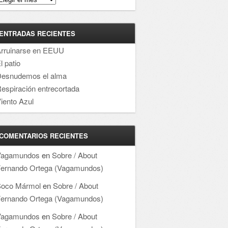
ENTRADAS RECIENTES
rruinarse en EEUU
l patio
esnudemos el alma
espiración entrecortada
iento Azul
COMENTARIOS RECIENTES
Vagamundos
en
Sobre / About
ernando Ortega (Vagamundos)
oco Mármol
en
Sobre / About
ernando Ortega (Vagamundos)
Vagamundos
en
Sobre / About