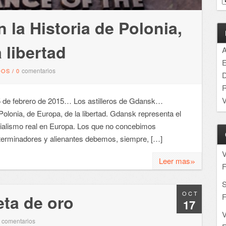
 la Historia de Polonia,
 libertad
A
E
comentarios
DOS
/
0
D
R
V
5 de febrero de 2015… Los astilleros de Gdansk…
Polonia, de Europa, de la libertad. Gdansk representa el
ocialismo real en Europa. Los que no concebimos
xterminadores y alienantes debemos, siempre, […]
»
Leer mas
F
S
OCT
eta de oro
F
17
comentarios
2