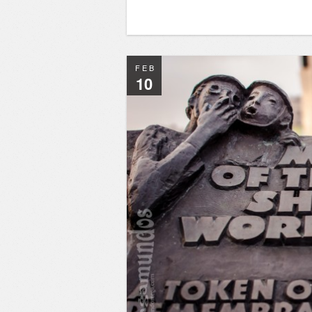
FEB
10