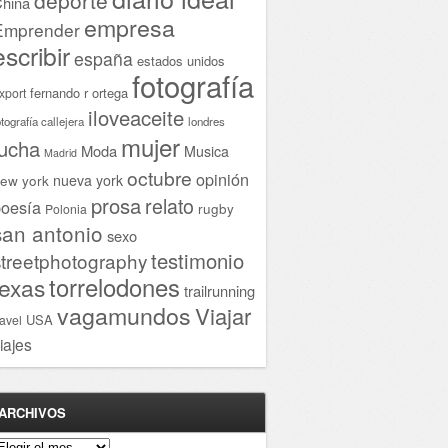
hina
empresa
Emprender
escribir
españa
estados unidos
fotografía
fernando r ortega
xport
iloveaceite
otografía callejera
londres
mujer
lucha
Moda
Musica
Madrid
octubre
opinión
ew york
nueva york
prosa
relato
oesía
rugby
Polonia
san antonio
sexo
testimonio
streetphotography
torrelodones
texas
trailrunning
vagamundos
Viajar
USA
ravel
iajes
ARCHIVOS
rchivos