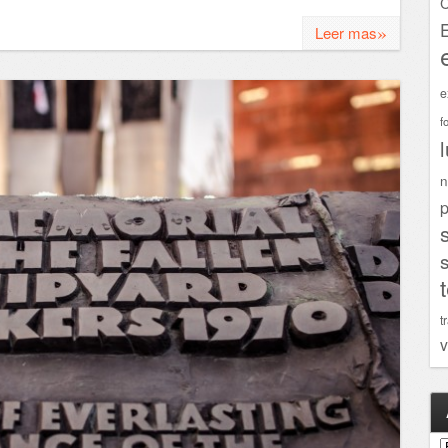
C
»
Leer mas
e
f
n
p
t
v
A