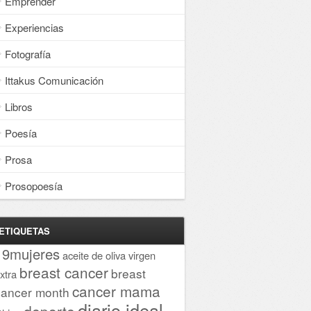
Emprender
Experiencias
Fotografía
Ittakus Comunicación
Libros
Poesía
Prosa
Prosopoesía
ETIQUETAS
19mujeres
aceite de oliva virgen
breast cancer
breast
xtra
cancer mama
cancer month
diario ideal
deporte