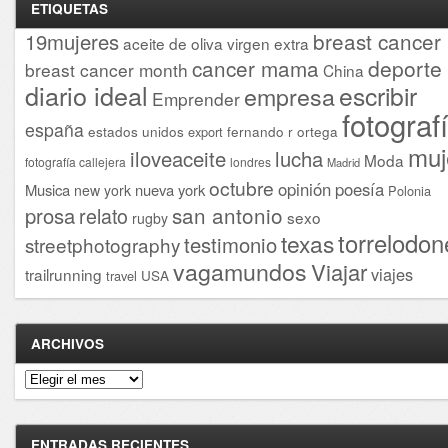
ETIQUETAS
breast cancer
19mujeres
aceite de oliva virgen extra
cancer mama
deporte
breast cancer month
China
diario ideal
escribir
empresa
Emprender
fotograf
españa
estados unidos
fernando r ortega
export
muj
iloveaceite
lucha
Moda
fotografía callejera
londres
Madrid
octubre
opinión
poesía
Musica
nueva york
new york
Polonia
san antonio
prosa
relato
sexo
rugby
torrelodon
texas
testimonio
streetphotography
vagamundos
Viajar
viajes
trailrunning
USA
travel
ARCHIVOS
Archivos
ENTRADAS RECIENTES