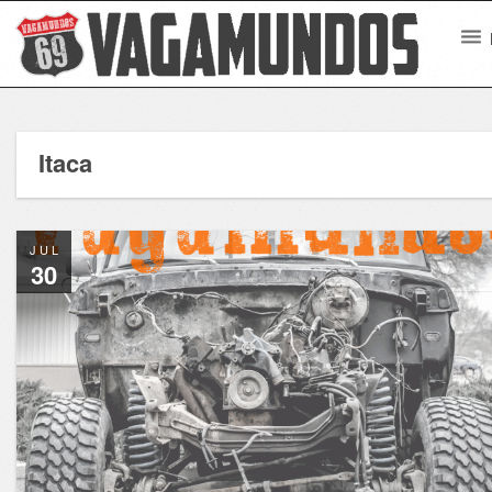
Itaca
JUL
30