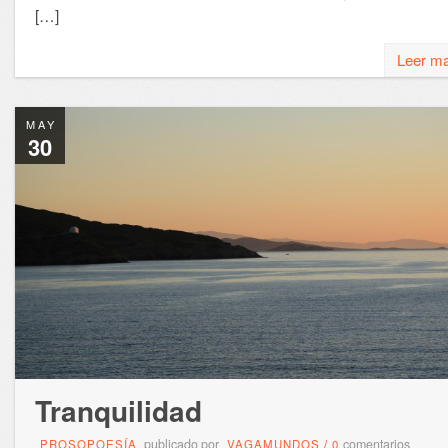
[…]
Leer m
MAY
30
Tranquilidad
publicado por
comentarios
PROSOPOESÍA
VAGAMUNDOS
/
0