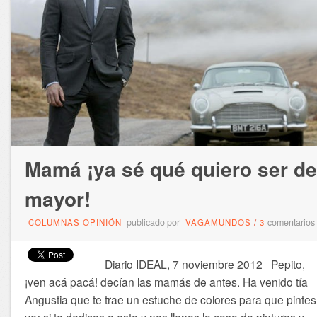
Mamá ¡ya sé qué quiero ser de
mayor!
publicado por
comentarios
COLUMNAS OPINIÓN
VAGAMUNDOS
/
3
Diario IDEAL, 7 noviembre 2012 Pepito,
¡ven acá pacá! decían las mamás de antes. Ha venido tía
Angustia que te trae un estuche de colores para que pintes
ver si te dedicas a esto y nos llenas la casa de pinturas y