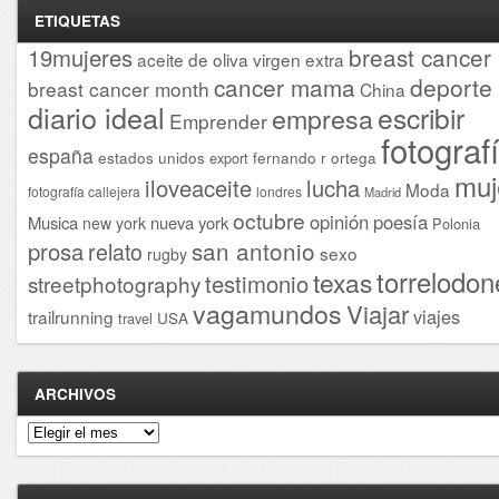
ETIQUETAS
breast cancer
19mujeres
aceite de oliva virgen extra
cancer mama
deporte
breast cancer month
China
diario ideal
escribir
empresa
Emprender
fotograf
españa
estados unidos
fernando r ortega
export
muj
iloveaceite
lucha
Moda
fotografía callejera
londres
Madrid
octubre
opinión
poesía
Musica
nueva york
new york
Polonia
san antonio
prosa
relato
sexo
rugby
torrelodon
texas
testimonio
streetphotography
vagamundos
Viajar
viajes
trailrunning
USA
travel
ARCHIVOS
Archivos