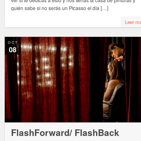
quién sabe si no serás un Picasso el día […]
Leer m
OCT
08
FlashForward/ FlashBack