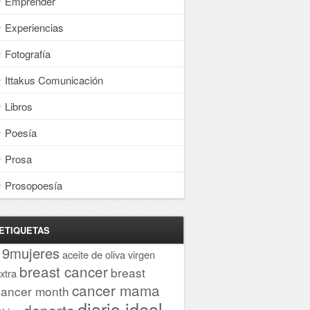
Emprender
Experiencias
Fotografía
Ittakus Comunicación
Libros
Poesía
Prosa
Prosopoesía
ETIQUETAS
19mujeres
aceite de oliva virgen
breast cancer
breast
xtra
cancer mama
cancer month
diario ideal
deporte