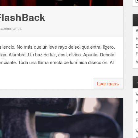
FlashBack
comentarios
0
A
E
D
encio. No más que un leve rayo de sol que entra, ligero,
R
ga. Alumbra. Un haz de luz, casi, divino. Apunta. Denota
V
ambiante. Toda una llama erecta de lumínica disección. Al
»
Leer mas
F
S
F