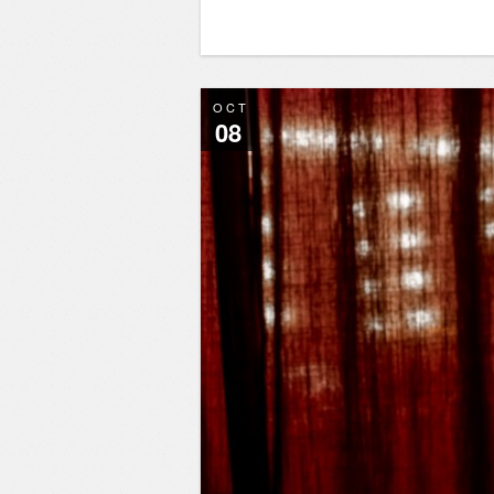
OCT
08