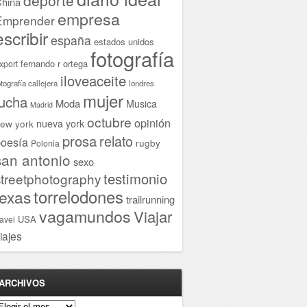
hina
empresa
Emprender
escribir
españa
estados unidos
fotografía
fernando r ortega
xport
iloveaceite
otografía callejera
londres
mujer
lucha
Moda
Musica
Madrid
octubre
opinión
ew york
nueva york
prosa
relato
oesía
rugby
Polonia
san antonio
sexo
testimonio
streetphotography
torrelodones
texas
trailrunning
vagamundos
Viajar
USA
ravel
iajes
ARCHIVOS
rchivos