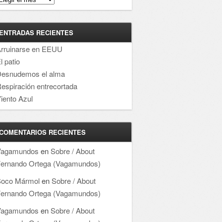
ENTRADAS RECIENTES
rruinarse en EEUU
l patio
esnudemos el alma
espiración entrecortada
iento Azul
COMENTARIOS RECIENTES
Vagamundos
en
Sobre / About
ernando Ortega (Vagamundos)
oco Mármol
en
Sobre / About
ernando Ortega (Vagamundos)
Vagamundos
en
Sobre / About