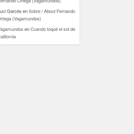
ernando Ortega (Vagamundos)
uci Garcés
en
Sobre / About Fernando
rtega (Vagamundos)
Vagamundos
en
Cuando toqué el sol de
alifornia