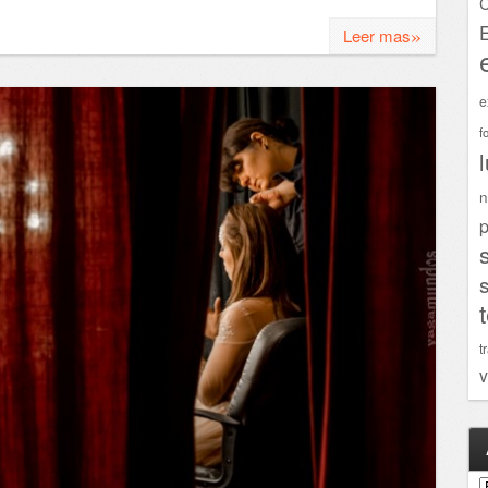
C
»
Leer mas
e
f
n
p
t
v
A