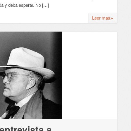
ada y deba esperar. No […]
»
Leer mas
ntrevista a