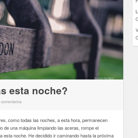
F
L
O
C
s esta noche?
comentarios
3
s, como todas las noches, a esta hora, permanecen
ido de una máquina limpiando las aceras, rompe el
 esta noche. He decidido ir caminando hasta la próxima